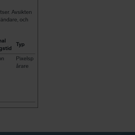
ser. Avsikten
vändare, och
al
Typ
gstid
on
Pixelsp
årare