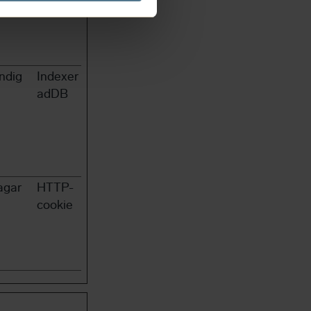
ndig
Indexer
adDB
agar
HTTP-
cookie