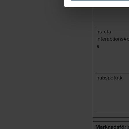
hs-cta-
interactions#c
a
hubspotutk
Marknadsförin