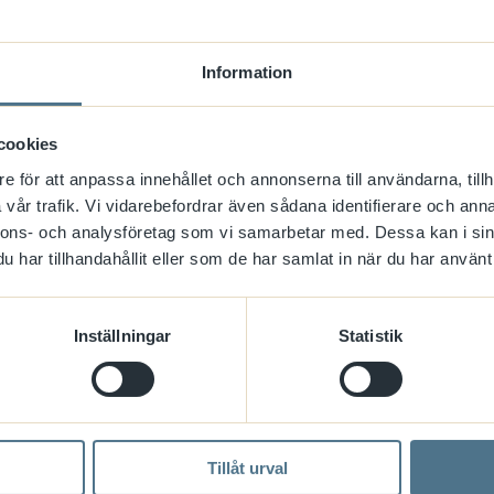
needs to be updated in the
visitor's browser.
Information
HubSpot
Used to recognise the
Sessi
visitor's browser upon
reentry on the website.
cookies
HubSpot
Sets a unique ID for the
180 d
e för att anpassa innehållet och annonserna till användarna, tillh
session. This allows the
vår trafik. Vi vidarebefordrar även sådana identifierare och anna
website to obtain data on
nnons- och analysföretag som vi samarbetar med. Dessa kan i sin
visitor behaviour for
har tillhandahållit eller som de har samlat in när du har använt 
statistical purposes.
Google
Google analytics, _ga
2 år
Inställningar
Statistik
används för att förstå hur
besökaren navigerar runt på
webbplatsen
Google
Used by Google Analytics to
2 år
collect data on the number
Tillåt urval