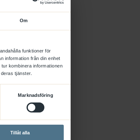
cookie
Om
on
HTTP-
cookie
agar
HTTP-
andahålla funktioner för
cookie
n information från din enhet
 tur kombinera informationen
deras tjänster.
HTTP-
Marknadsföring
cookie
HTTP-
cookie
Tillåt alla