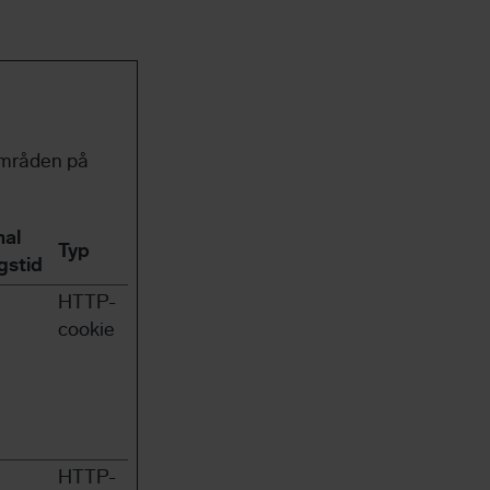
områden på
al
Typ
gstid
HTTP-
cookie
HTTP-