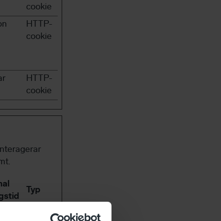
cookie
on
HTTP-
cookie
ar
HTTP-
cookie
interagerar
mt.
al
Typ
gstid
HTTP-