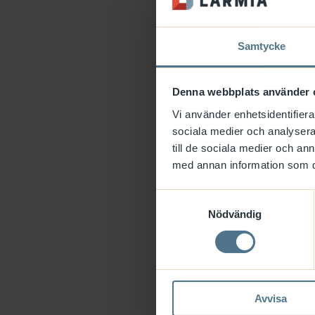
Samtycke
__hssrc
Denna webbplats använder 
__hstc
Vi använder enhetsidentifierar
sociala medier och analysera 
till de sociala medier och a
med annan information som du 
Samtyckesval
_ga
Nödvändig
_ga_#
Avvisa