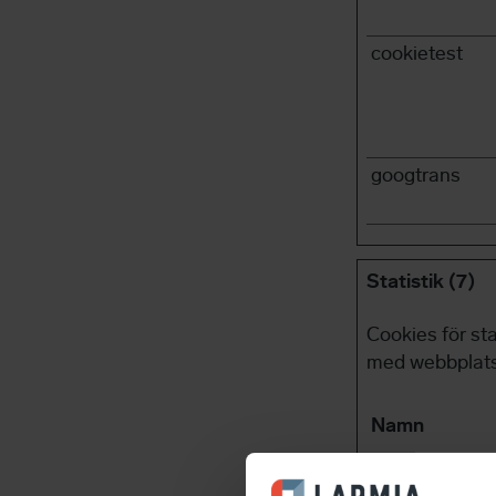
cookietest
googtrans
Statistik (7)
Cookies för st
med webbplats
Namn
__hssc