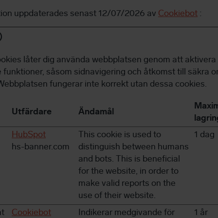
tion uppdaterades senast 12/07/2026 av
Cookiebot
:
)
okies låter dig använda webbplatsen genom att aktivera
funktioner, såsom sidnavigering och åtkomst till säkra 
ebbplatsen fungerar inte korrekt utan dessa cookies.
Maxim
Utfärdare
Ändamål
lagrin
HubSpot
This cookie is used to
1 dag
hs-banner.com
distinguish between humans
and bots. This is beneficial
for the website, in order to
make valid reports on the
use of their website.
t
Cookiebot
Indikerar medgivande för
1 år