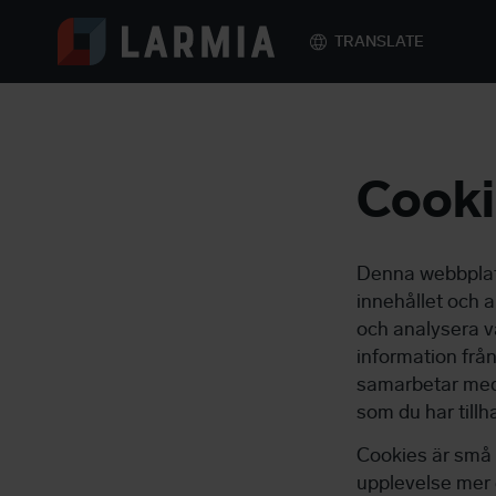
TRANSLATE
Cooki
Siirry
sisältöön
Denna webbplats
innehållet och a
och analysera vå
information från
samarbetar med.
som du har tillh
Cookies är små 
upplevelse mer e