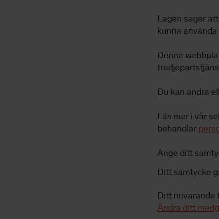
Lagen säger att 
kunna använda d
Denna webbplats
tredjepartstjäns
Du kan ändra ell
Läs mer i vår se
behandlar
perso
Ange ditt samty
Ditt samtycke gä
Ditt nuvarande t
Ändra ditt med