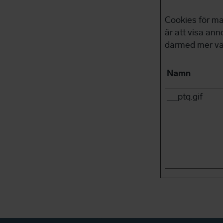
Cookies för ma
är att visa an
därmed mer vär
Namn
__ptq.gif