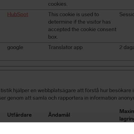
cookies.
HubSpot
This cookie is used to
Sessi
determine if the visitor has
accepted the cookie consent
box.
google
Translator app
2 dag
atistik hjälper en webbplatsägare att förstå hur besökare 
er genom att samla och rapportera in information anony
Maxim
Utfärdare
Ändamål
lagrin
HubSpot
Identifies if the cookie data
1 dag