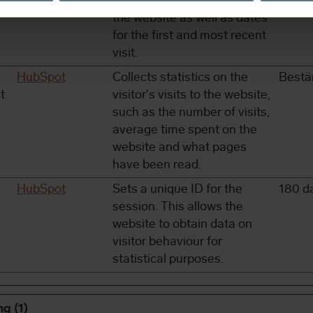
of times a user has visited
the website as well as dates
for the first and most recent
visit.
HubSpot
Collects statistics on the
Bestä
t
visitor's visits to the website,
such as the number of visits,
average time spent on the
website and what pages
have been read.
HubSpot
Sets a unique ID for the
180 d
session. This allows the
website to obtain data on
visitor behaviour for
statistical purposes.
g (1)