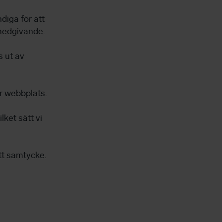
diga för att
medgivande.
s ut av
år webbplats.
lket sätt vi
tt samtycke.