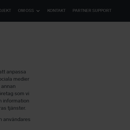
OJEKT
OM OSS
KONTAKT
PARTNER SUPPORT
att anpassa
sociala medier
h annan
öretag som vi
n information
as tjänster.
en användares