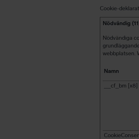
Cookie-deklara
Nödvändig (11
Nödvändiga co
grundläggande 
webbplatsen. W
Namn
__cf_bm [x8]
CookieConsen